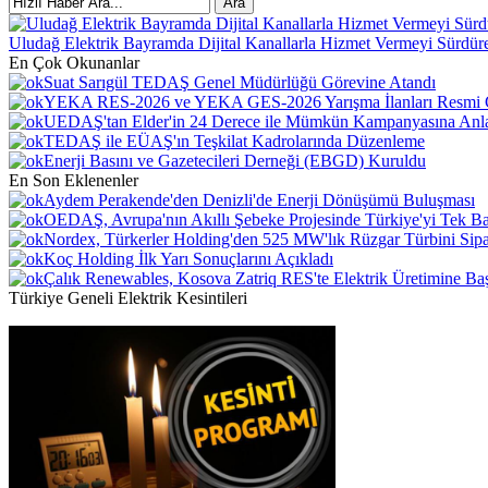
Uludağ Elektrik Bayramda Dijital Kanallarla Hizmet Vermeyi Sürdür
En Çok Okunanlar
Suat Sarıgül TEDAŞ Genel Müdürlüğü Görevine Atandı
YEKA RES-2026 ve YEKA GES-2026 Yarışma İlanları Resmi G
UEDAŞ'tan Elder'in 24 Derece ile Mümkün Kampanyasına Anl
TEDAŞ ile EÜAŞ'ın Teşkilat Kadrolarında Düzenleme
Enerji Basını ve Gazetecileri Derneği (EBGD) Kuruldu
En Son Eklenenler
Aydem Perakende'den Denizli'de Enerji Dönüşümü Buluşması
OEDAŞ, Avrupa'nın Akıllı Şebeke Projesinde Türkiye'yi Tek B
Nordex, Türkerler Holding'den 525 MW'lık Rüzgar Türbini Sipar
Koç Holding İlk Yarı Sonuçlarını Açıkladı
Çalık Renewables, Kosova Zatriq RES'te Elektrik Üretimine Baş
Türkiye Geneli Elektrik Kesintileri