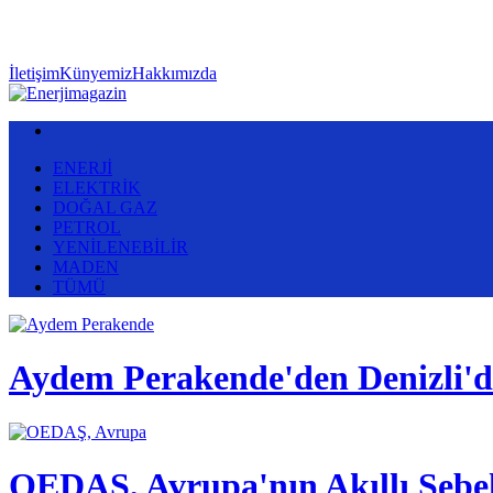
İletişim
Künyemiz
Hakkımızda
ENERJİ
ELEKTRİK
DOĞAL GAZ
PETROL
YENİLENEBİLİR
MADEN
TÜMÜ
Aydem Perakende'den Denizli'
OEDAŞ, Avrupa'nın Akıllı Şebek