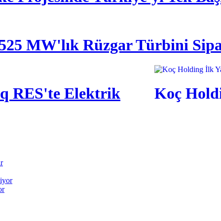
525 MW'lık Rüzgar Türbini Sipar
q RES'te Elektrik
Koç Holdi
or