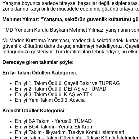
Yarışma boyunca sadece bireysel başarılar değil, ekipler arasın
zorluklarına karşı birlikte mücadele edebilme gücünü ortaya koy
Mehmet Yılmaz: "Yarışma, sektörün güvenlik kültürünü gü
TMD Yönetim Kurulu Başkanı Mehmet Yılmaz, yarışmanın sonuç
“3. Maden Kurtarma Yarışması, madencilik sektöründeki kurtarma
güvenlik kültürünü daha da güçlendirmeyi hedefliyoruz. Çayel
olduğumuzu gösteriyor. Tüm katılımcıları tebrik ediyor, bu etki
Dereceye giren takımlar şöyle:
En İyi Takım Ödülleri Kategorisi:
En İyi 1. Takım Ödülü: Çayeli Bakır ve TÜPRAG
En İyi 2. Takım Ödülü: DEFAŞ ve TÜMAD
En İyi 3. Takım Ödülü: KİAŞ ve TTK
En İyi Yeni Takım Ödülü: Acacia
Kolektif Ödüller Kategorisi:
En İyi BA Takımı - Yerüstü: TÜMAD
En İyi BG4 Takımı - Yeraltı: Eti Krom
En İyi Takım - İlkyardım: Türkiye Kömür İşletmeleri
En İyi Takım - Takım Güvenliği: Türkiye Kömür İşletmeler