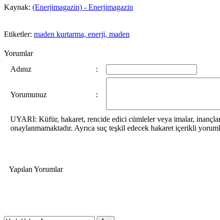
Kaynak:
(Enerjimagazin) - Enerjimagazin
Etiketler:
maden kurtarma,
enerji,
maden
Yorumlar
Adınız
:
Yorumunuz
:
UYARI: Küfür, hakaret, rencide edici cümleler veya imalar, inançlar
onaylanmamaktadır. Ayrıca suç teşkil edecek hakaret içerikli yoruml
Yapılan Yorumlar