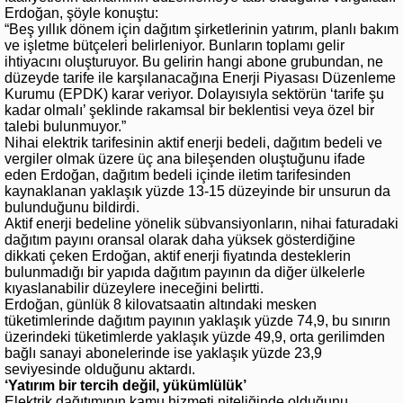
Erdoğan, şöyle konuştu:
“Beş yıllık dönem için dağıtım şirketlerinin yatırım, planlı bakım
ve işletme bütçeleri belirleniyor. Bunların toplamı gelir
ihtiyacını oluşturuyor. Bu gelirin hangi abone grubundan, ne
düzeyde tarife ile karşılanacağına Enerji Piyasası Düzenleme
Kurumu (EPDK) karar veriyor. Dolayısıyla sektörün ‘tarife şu
kadar olmalı’ şeklinde rakamsal bir beklentisi veya özel bir
talebi bulunmuyor.”
Nihai elektrik tarifesinin aktif enerji bedeli, dağıtım bedeli ve
vergiler olmak üzere üç ana bileşenden oluştuğunu ifade
eden Erdoğan, dağıtım bedeli içinde iletim tarifesinden
kaynaklanan yaklaşık yüzde 13-15 düzeyinde bir unsurun da
bulunduğunu bildirdi.
Aktif enerji bedeline yönelik sübvansiyonların, nihai faturadaki
dağıtım payını oransal olarak daha yüksek gösterdiğine
dikkati çeken Erdoğan, aktif enerji fiyatında desteklerin
bulunmadığı bir yapıda dağıtım payının da diğer ülkelerle
kıyaslanabilir düzeylere ineceğini belirtti.
Erdoğan, günlük 8 kilovatsaatin altındaki mesken
tüketimlerinde dağıtım payının yaklaşık yüzde 74,9, bu sınırın
üzerindeki tüketimlerde yaklaşık yüzde 49,9, orta gerilimden
bağlı sanayi abonelerinde ise yaklaşık yüzde 23,9
seviyesinde olduğunu aktardı.
‘Yatırım bir tercih değil, yükümlülük’
Elektrik dağıtımının kamu hizmeti niteliğinde olduğunu