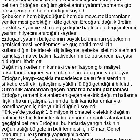
belirten Erdoğan, dağıtım şirketlerinin yatırım yapmama gibi
bir seçeneğinin bulunmadığını söyledi.
Şebekenin hem büyüdüğünü hem de mevcut ekipmanların
yenilenmesi gerektiğini dile getiren Erdoğan, dağıtık üretim,
elektrifikasyon ve iklim değişikliğine bağlı talep değişimlerinin
yatırım ihtiyacını artırdığını kaydetti.
Erdoğan, yatırım bütçelerinin büyük bölümünün şebekenin
genişletilmesi, yenilenmesi ve güçlendirilmesi için
kullanıldığını belirterek, dijitalleşme, şebeke işletim sistemleri,
kamulaştırma ve bakım faaliyetlerinin de bu sürecin parçası
olduğunu ifade etti.
Dağıtım şirketlerinin kur riski ve enflasyon gibi maliyet
unsurlarına rağmen yatırımlarını sürdürdüğünü vurgulayan
Erdoğan, kayıp-kaçakla mücadelede de tarife sisteminin
şirketlere sürekli iyileştirme yükümlülüğü getirdiğini bildirdi.
Ormanlık alanlardan geçen hatlarda bakım planlaması
Erdoğan, ormanlık alanlardan geçen elektrik dağıtım hatlarına
ilişkin bakım çalışmalarının da ilgili kamu kurumlarıyla
koordinasyon içinde yürütüldüğünü söyledi.
Türkiye’de yaklaşık 1,5 milyon kilometrelik elektrik dağıtım
hattının 67 bin kilometrelik bölümünün ormanlık alanlardan
geçtiğini belirten Erdoğan, bu hatlarda yangın riskinin
yoğunlaştığı bölgelerin belirlenmesi için Orman Genel
Müdürlüğü ile iş birliği yapıldığını aktardı.