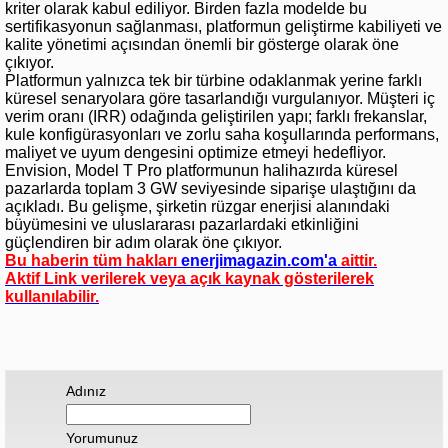
kriter olarak kabul ediliyor. Birden fazla modelde bu
sertifikasyonun sağlanması, platformun geliştirme kabiliyeti ve
kalite yönetimi açısından önemli bir gösterge olarak öne
çıkıyor.
Platformun yalnızca tek bir türbine odaklanmak yerine farklı
küresel senaryolara göre tasarlandığı vurgulanıyor. Müşteri iç
verim oranı (IRR) odağında geliştirilen yapı; farklı frekanslar,
kule konfigürasyonları ve zorlu saha koşullarında performans,
maliyet ve uyum dengesini optimize etmeyi hedefliyor.
Envision, Model T Pro platformunun halihazırda küresel
pazarlarda toplam 3 GW seviyesinde siparişe ulaştığını da
açıkladı. Bu gelişme, şirketin rüzgar enerjisi alanındaki
büyümesini ve uluslararası pazarlardaki etkinliğini
güçlendiren bir adım olarak öne çıkıyor.
Bu haberin tüm hakları
enerjimagazin.com
'a
aittir.
Aktif Link verilerek veya açık kaynak gösterilerek
kullanılabilir.
Adınız
Yorumunuz