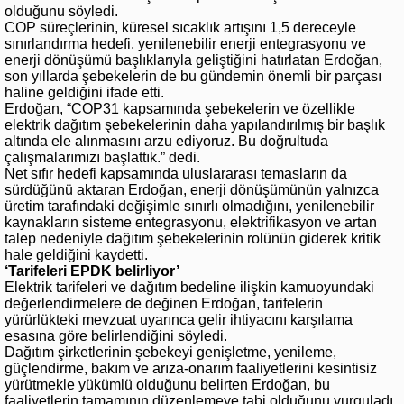
olduğunu söyledi.
COP süreçlerinin, küresel sıcaklık artışını 1,5 dereceyle
sınırlandırma hedefi, yenilenebilir enerji entegrasyonu ve
enerji dönüşümü başlıklarıyla geliştiğini hatırlatan Erdoğan,
son yıllarda şebekelerin de bu gündemin önemli bir parçası
haline geldiğini ifade etti.
Erdoğan, “COP31 kapsamında şebekelerin ve özellikle
elektrik dağıtım şebekelerinin daha yapılandırılmış bir başlık
altında ele alınmasını arzu ediyoruz. Bu doğrultuda
çalışmalarımızı başlattık.” dedi.
Net sıfır hedefi kapsamında uluslararası temasların da
sürdüğünü aktaran Erdoğan, enerji dönüşümünün yalnızca
üretim tarafındaki değişimle sınırlı olmadığını, yenilenebilir
kaynakların sisteme entegrasyonu, elektrifikasyon ve artan
talep nedeniyle dağıtım şebekelerinin rolünün giderek kritik
hale geldiğini kaydetti.
‘Tarifeleri EPDK belirliyor’
Elektrik tarifeleri ve dağıtım bedeline ilişkin kamuoyundaki
değerlendirmelere de değinen Erdoğan, tarifelerin
yürürlükteki mevzuat uyarınca gelir ihtiyacını karşılama
esasına göre belirlendiğini söyledi.
Dağıtım şirketlerinin şebekeyi genişletme, yenileme,
güçlendirme, bakım ve arıza-onarım faaliyetlerini kesintisiz
yürütmekle yükümlü olduğunu belirten Erdoğan, bu
faaliyetlerin tamamının düzenlemeye tabi olduğunu vurguladı.