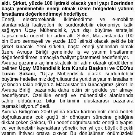
aldı. Şirket, yüzde 100 iştiraki olacak yeni yapı üzerinden
başta yenilenebilir enerji olmak üzere bölgedeki yatırım
fırsatlarını değerlendirmeyi hedefliyor.
Enerji, elektromekanik, iklimlendirme ve e-mobilite
alanlarındaki faaliyetleri ile sürdürülebilir ekonomiye katkı
sağlayan Üçay Mühendislik, yurt dışı büyüme stratejisi
kapsamında önemli bir adım attı. Şirket, Macaristan’da 100
bin Euro sermayeli ve yüzde 100 iştiraki olacak şekilde bir
şirket kuracak. Yeni şirketin, başta enerji yatırımları olmak
üzere Avrupa Birliği genelinde iş ve yatırım fırsatlarının
değerlendirilmesi amacıyla faaliyet göstermesi hedefleniyor.
Avrupa pazarına açılımı stratejik bir adım olarak gördüklerini
belirten
Üçay Mühendislik İcra Kurulu Başkanı ve CEO’su
Turan Şakacı,
“Üçay Mühendislik olarak sürdürülebilir
büyüme hedeflerimiz doğrultusunda yurt dışı yatırım fırsatlarını
yakından takip ediyoruz. Macaristan’da kuracağımız şirket ile
Avrupa Birliği pazarında daha etkin bir şekilde yer almayı
hedefliyoruz. Özellikle enerji ve mühendislik alanlarında
sahip olduğumuz bilgi birikimini uluslararası pazarlara
taşımak istiyoruz” dedi.
Avrupa Birliği’nin 2050 yılına kadar karbon nötr olma hedefi
doğrultusunda çok güçlü bir dönüşüm sürecine girdiğine
dikkat çeken Şakacı, “Bu hedef doğrultusunda enerji altyapısı
ve yenilenebilir kaynaklara yönelik her yıl çok büyük ölçekli
yatırım ihtiyacı ortaya çıkıyor. Bu dönüşümün önümüzdeki