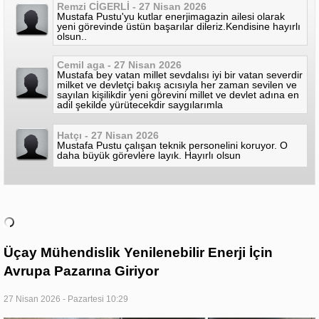
Remzi CİGERLİ - 27 Nisan 2026
Mustafa Pustuʹyu kutlar enerjimagazin ailesi olarak
yeni görevinde üstün başarılar dileriz.Kendisine hayırlı
olsun..
Cemil aga - 27 Nisan 2026
Mustafa bey vatan millet sevdalısı iyi bir vatan severdir
milket ve devletçi bakış acısıyla her zaman sevilen ve
sayılan kişilikdir yeni görevini millet ve devlet adına en
adil şekilde yürütecekdir saygılarımla
Hatçı - 27 Nisan 2026
Mustafa Pustu çalışan teknik personelini koruyor. O
daha büyük görevlere layık. Hayırlı olsun
Üçay Mühendislik Yenilenebilir Enerji İçin
Avrupa Pazarına Giriyor
27 Nisan 2026 - Pazartesi 10:29