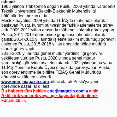
edecek.
1983 yılında Trabzon’da doğan Pustu, 2008 yılında Karadeniz
Teknik Üniversitesi Elektrik-Elektronik Mühendisliği
bölümünden mezun oldu.
Meslek hayatına 2009 yılında TEİAŞ’ta mühendis olarak
başlayan Pustu, kurum bünyesinde farklı kademelerde görev
aldı. 2009-2011 yılları arasında mühendis olarak görev yapan
Pustu, 2011-2014 döneminde grup başmühendisi olarak
çalıştı. 2014-2015 yıllarında işletme bakım müdürlüğü görevini
üstlenen Pustu, 2015-2018 yılları arasında bölge müdürü
olarak görev yaptı.
2018-2020 yıllarında genel müdür yardımcılığı görevini
vekâleten yürüten Pustu, 2020 yılında genel müdür
yardımcılığı görevine asaleten atandı. 2022 yılından bu yana
TEİAŞ Yönetim Kurulu Üyesi olarak da görev yapan Pustu,
son görevlendirme ile birlikte TEİAŞ Genel Müdürlüğü
görevini vekâleten üstlendi.
www.enerjimagazin.com
ailesi olarak Pustu'ya yeni
görevinde başarılar dileriz.
Bu haberin tüm hakları
enerjimagazin.com
'a
aittir.
Aktif Link verilerek veya açık kaynak gösterilerek
kullanılabilir.