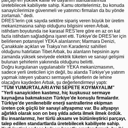
parçayı en yüksek kalite ve dayanım standartlarında
üretebilecek kabiliyete sahip. Kamu otoritelerimiz, bu konuda
sanayicilerimize güvenmeli ve yatırımcı firmaları da bu yönde
zorlamalı.” dedi.
DRES’lerin çok sayıda sektöre sipariş veren büyük bir üretim
mekanizmasına sahip olduğunu bilgisini veren Arbak,
istihdam boyutunda ise karasal RES’lere göre en az on kat
fazla istihdam sağladığına işaret etti. Türkiye’de DRES’ler için
belirlenen potansiyel YEKA alanlarının; Marmara Denizi,
Çanakkale açıkları ve Trakya’nın Karadeniz sahilleri
olduğunu hatırlatan Tibet Arbak, bu alanların hepsinin aynı
zamanda yüksek seviyede elektrik tüketen ve sanayi gelişimi
bulunan şehirlerin yakınında olduğunu belirtti.
Doğru kurgulanan uygulanabilir YEKA mekanizmasının,
sadece yerli üreticileri için değil, bu alanda Türkiye’ye yatırım
yapmak isteyen yabancı sermayeli şirketlerin de lehine
olacağını kaydeden Arbak, şu değerlendirmeyi yaptı:
“TÜM YUMURTALARI AYNI SEPETE KOYMAYALIM”
“Yerli sanayiciden kastımız, hiç kuşkusuz sermaye
kaynağına bakmaksızın Türkiye’de konuşlu firmalardır.
Türkiye’de yenilenebilir enerji santrallerine ekipman
üreten çok güçlü bir sanayi altyapımız var. Bu altyapıyı
ağırlıklı olarak son on beş yılda adeta ilmek ilmek ördük.
Bu insanlarımız, her türlü aksamı ve bütünleştirici parçayı,
talep edilen standartlarda üretebilecek kabiliyete sahip.