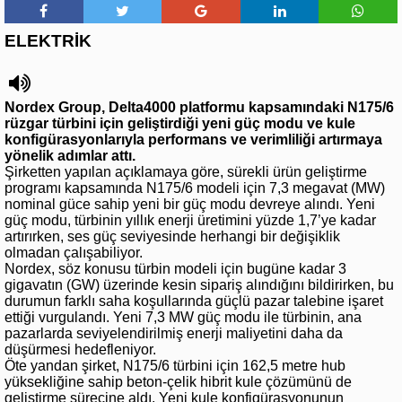
ELEKTRİK
Nordex Group, Delta4000 platformu kapsamındaki N175/6
rüzgar türbini için geliştirdiği yeni güç modu ve kule
konfigürasyonlarıyla performans ve verimliliği artırmaya
yönelik adımlar attı.
Şirketten yapılan açıklamaya göre, sürekli ürün geliştirme
programı kapsamında N175/6 modeli için 7,3 megavat (MW)
nominal güce sahip yeni bir güç modu devreye alındı. Yeni
güç modu, türbinin yıllık enerji üretimini yüzde 1,7’ye kadar
artırırken, ses güç seviyesinde herhangi bir değişiklik
olmadan çalışabiliyor.
Nordex, söz konusu türbin modeli için bugüne kadar 3
gigavatın (GW) üzerinde kesin sipariş alındığını bildirirken, bu
durumun farklı saha koşullarında güçlü pazar talebine işaret
ettiği vurgulandı. Yeni 7,3 MW güç modu ile türbinin, ana
pazarlarda seviyelendirilmiş enerji maliyetini daha da
düşürmesi hedefleniyor.
Öte yandan şirket, N175/6 türbini için 162,5 metre hub
yüksekliğine sahip beton-çelik hibrit kule çözümünü de
geliştirme sürecine aldı. Yeni kule konfigürasyonunun