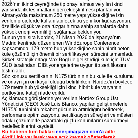
2026’nın ikinci çeyreğinde tip onayı alması ve yılın ikinci
yarısında ilk teslimatların gerçekleştirilmesi planlanıyor.
Almanya’da maksimum 250 metre yapı yüksekliğine izin
verilen projelerde kullanılabilecek bu yeni konfigürasyonun,
özellikle düşük ve orta rüzgar hızına sahip sahalarda daha
yüksek enerji verimliliği sağlaması bekleniyor.
Bunun yanı sıra Nordex, 21 Nisan 2026’da İspanya’nın
Madrid kentinde düzenlenen WindEurope Conference
kapsamında, 179 metre hub yüksekliğine sahip hibrit beton
kule çözümü için önemli bir sertifikasyon sürecini tamamladı.
Şirket, stratejik ortağı Max Bögl ile geliştirdiği kule için TÜV
SÜD tarafından, DIBt yönergelerine uygun tip sertifikasını
teslim aldı.
Söz konusu sertifikanın, N175 türbininin bu kule ile kurulumu
ve onayı için ön koşul olduğu belirtilirken, Nordex’in böylece
179 metre hub yüksekliği için ikinci hibrit kule varyantını
portföyüne kattığı ifade edildi.
Açıklamada görüşlerine yer verilen Nordex Group Üst
Yöneticisi (CEO) José Luis Blanco, yapılan geliştirmelerle
N175/6 türbininin rekabet gücünün artırıldığını belirterek,
performans optimizasyonu, sertifikasyon süreçleri ve müşteri
odaklı çözümlerle pazardaki güçlü konumlarını sürdürmeyi
hedeflediklerini kaydetti.
Bu haberin tüm hakları
enerjimagazin.com
'a
aittir.
Aktif Link verilerek veya açık kaynak gösterilerek