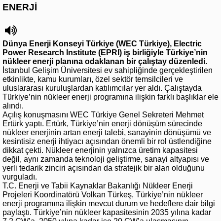
ENERJİ
Dünya Enerji Konseyi Türkiye (WEC Türkiye), Electric
Power Research Institute (EPRI) iş birliğiyle Türkiye’nin
nükleer enerji planına odaklanan bir çalıştay düzenledi.
İstanbul Gelişim Üniversitesi ev sahipliğinde gerçekleştirilen
etkinlikte, kamu kurumları, özel sektör temsilcileri ve
uluslararası kuruluşlardan katılımcılar yer aldı. Çalıştayda
Türkiye’nin nükleer enerji programına ilişkin farklı başlıklar ele
alındı.
Açılış konuşmasını WEC Türkiye Genel Sekreteri Mehmet
Ertürk yaptı. Ertürk, Türkiye’nin enerji dönüşüm sürecinde
nükleer enerjinin artan enerji talebi, sanayinin dönüşümü ve
kesintisiz enerji ihtiyacı açısından önemli bir rol üstlendiğine
dikkat çekti. Nükleer enerjinin yalnızca üretim kapasitesi
değil, aynı zamanda teknoloji geliştirme, sanayi altyapısı ve
yerli tedarik zinciri açısından da stratejik bir alan olduğunu
vurguladı.
T.C. Enerji ve Tabii Kaynaklar Bakanlığı Nükleer Enerji
Projeleri Koordinatörü Volkan Türkeş, Türkiye’nin nükleer
enerji programına ilişkin mevcut durum ve hedeflere dair bilgi
paylaştı. Türkiye’nin nükleer kapasitesinin 2035 yılına kadar