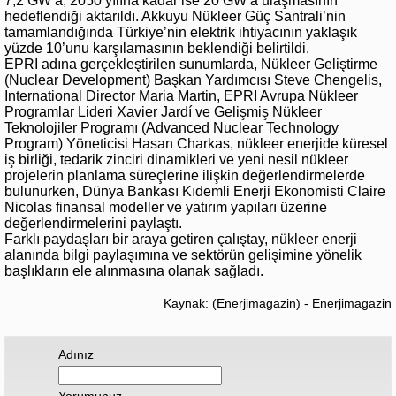
7,2 GW’a, 2050 yılına kadar ise 20 GW’a ulaşmasının
hedeflendiği aktarıldı. Akkuyu Nükleer Güç Santrali’nin
tamamlandığında Türkiye’nin elektrik ihtiyacının yaklaşık
yüzde 10’unu karşılamasının beklendiği belirtildi.
EPRI adına gerçekleştirilen sunumlarda, Nükleer Geliştirme
(Nuclear Development) Başkan Yardımcısı Steve Chengelis,
International Director Maria Martin, EPRI Avrupa Nükleer
Programlar Lideri Xavier Jardí ve Gelişmiş Nükleer
Teknolojiler Programı (Advanced Nuclear Technology
Program) Yöneticisi Hasan Charkas, nükleer enerjide küresel
iş birliği, tedarik zinciri dinamikleri ve yeni nesil nükleer
projelerin planlama süreçlerine ilişkin değerlendirmelerde
bulunurken, Dünya Bankası Kıdemli Enerji Ekonomisti Claire
Nicolas finansal modeller ve yatırım yapıları üzerine
değerlendirmelerini paylaştı.
Farklı paydaşları bir araya getiren çalıştay, nükleer enerji
alanında bilgi paylaşımına ve sektörün gelişimine yönelik
başlıkların ele alınmasına olanak sağladı.
Kaynak: (Enerjimagazin) - Enerjimagazin
Adınız