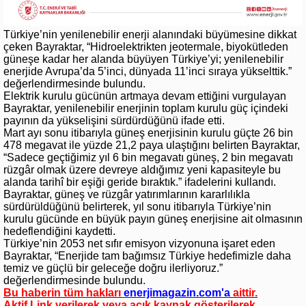
Türkiye’nin yenilenebilir enerji alanındaki büyümesine dikkat
çeken Bayraktar, “Hidroelektrikten jeotermale, biyokütleden
güneşe kadar her alanda büyüyen Türkiye’yi; yenilenebilir
enerjide Avrupa’da 5’inci, dünyada 11’inci sıraya yükselttik.”
değerlendirmesinde bulundu.
Elektrik kurulu gücünün artmaya devam ettiğini vurgulayan
Bayraktar, yenilenebilir enerjinin toplam kurulu güç içindeki
payının da yükselişini sürdürdüğünü ifade etti.
Mart ayı sonu itibarıyla güneş enerjisinin kurulu güçte 26 bin
478 megavat ile yüzde 21,2 paya ulaştığını belirten Bayraktar,
“Sadece geçtiğimiz yıl 6 bin megavatı güneş, 2 bin megavatı
rüzgâr olmak üzere devreye aldığımız yeni kapasiteyle bu
alanda tarihî bir eşiği geride bıraktık.” ifadelerini kullandı.
Bayraktar, güneş ve rüzgâr yatırımlarının kararlılıkla
sürdürüldüğünü belirterek, yıl sonu itibarıyla Türkiye’nin
kurulu gücünde en büyük payın güneş enerjisine ait olmasının
hedeflendiğini kaydetti.
Türkiye’nin 2053 net sıfır emisyon vizyonuna işaret eden
Bayraktar, “Enerjide tam bağımsız Türkiye hedefimizle daha
temiz ve güçlü bir geleceğe doğru ilerliyoruz.”
değerlendirmesinde bulundu.
Bu haberin tüm hakları
enerjimagazin.com
'a
aittir.
Aktif Link verilerek veya açık kaynak gösterilerek