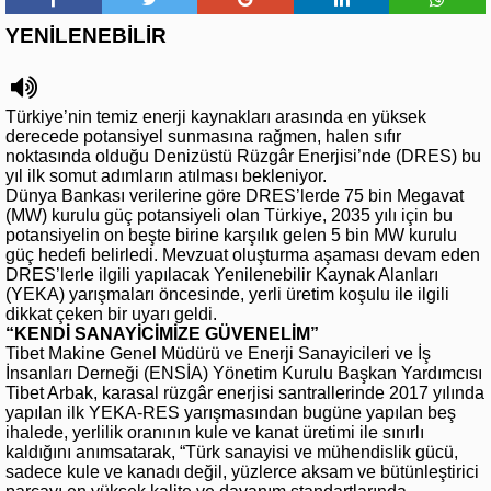
YENİLENEBİLİR
Türkiye’nin temiz enerji kaynakları arasında en yüksek
derecede potansiyel sunmasına rağmen, halen sıfır
noktasında olduğu Denizüstü Rüzgâr Enerjisi’nde (DRES) bu
yıl ilk somut adımların atılması bekleniyor.
Dünya Bankası verilerine göre DRES’lerde 75 bin Megavat
(MW) kurulu güç potansiyeli olan Türkiye, 2035 yılı için bu
potansiyelin on beşte birine karşılık gelen 5 bin MW kurulu
güç hedefi belirledi. Mevzuat oluşturma aşaması devam eden
DRES’lerle ilgili yapılacak Yenilenebilir Kaynak Alanları
(YEKA) yarışmaları öncesinde, yerli üretim koşulu ile ilgili
dikkat çeken bir uyarı geldi.
“KENDİ SANAYİCİMİZE GÜVENELİM”
Tibet Makine Genel Müdürü ve Enerji Sanayicileri ve İş
İnsanları Derneği (ENSİA) Yönetim Kurulu Başkan Yardımcısı
Tibet Arbak, karasal rüzgâr enerjisi santrallerinde 2017 yılında
yapılan ilk YEKA-RES yarışmasından bugüne yapılan beş
ihalede, yerlilik oranının kule ve kanat üretimi ile sınırlı
kaldığını anımsatarak, “Türk sanayisi ve mühendislik gücü,
sadece kule ve kanadı değil, yüzlerce aksam ve bütünleştirici