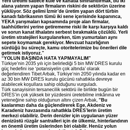
Yerli üretimi sadece kule ve kanatla sınırlandırmak, bu iki
alana yatırım yapan firmaların riskini de sektörün üzerine
yüklüyor. Söz gelimi İzmir’de üretim yapan dört türbin
kanadı fabrikasının tümü iki sene içerisinde kapanınca,
YEKA yarışmaları kapsamında proje alan firmalar,
taahhütlerini yerine getirememe riski ile karşı karşıya kaldı
ve sorun kanat ithalatını serbest bırakmakla çözüldü. Yerli
üretim stratejileri kurgulanırken, tüm yumurtaları aynı
sepete koymamak gerekiyor. Mevzuat hazırlığının
sürdüğü bu süreçte, kamu otoritelerimize bu önerileri dile
getirmek istiyoruz.”
“YOLUN BAŞINDA HATA YAPMAYALIM”
Türkiye’nin 2035 yılı için belirlediği 5 bin MW DRES kurulu
güç hedefini ise ‘potansiyelin çok altında’ olarak
değerlendiren Tibet Arbak, Türkiye’nin 2050 yılında kadar en
az 30 bin MW DRES kurulu gücünü rahatlıkla devreye
alabilecek koşullara sahip olduğunu vurguladı.
Türk sanayisinin tersanecilik sektörü ile birlikte bugün bir
DRES’in çok yüksek bir yüzdesini üretebilme imkânına ve
yeteneğine sahip olduğunun altını çizen Arbak,
“Bu
kaslarımızı daha da güçlendirerek Ege, Akdeniz ve
Karadeniz havzasında rahatlıkla DRES’lerin üretim
merkezi olabiliriz. Derin denizler için uygulanan yüzer
denizüstü rüzgâr santralleri için de ülkemiz, hinterlandının
en önemli üretim üslerinden biri olabilir. Henüz yolun