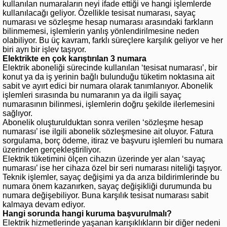
kullanılan numaraların neyi ifade ettiği ve hangi işlemlerde
kullanılacağı geliyor. Özellikle tesisat numarası, sayaç
numarası ve sözleşme hesap numarası arasındaki farkların
bilinmemesi, işlemlerin yanlış yönlendirilmesine neden
olabiliyor. Bu üç kavram, farklı süreçlere karşılık geliyor ve her
biri ayrı bir işlev taşıyor.
Elektrikte en çok karıştırılan 3 numara
Elektrik aboneliği sürecinde kullanılan ‘tesisat numarası’, bir
konut ya da iş yerinin bağlı bulunduğu tüketim noktasına ait
sabit ve ayırt edici bir numara olarak tanımlanıyor. Abonelik
işlemleri sırasında bu numaranın ya da ilgili sayaç
numarasının bilinmesi, işlemlerin doğru şekilde ilerlemesini
sağlıyor.
Abonelik oluşturulduktan sonra verilen ‘sözleşme hesap
numarası’ ise ilgili abonelik sözleşmesine ait oluyor. Fatura
sorgulama, borç ödeme, itiraz ve başvuru işlemleri bu numara
üzerinden gerçekleştiriliyor.
Elektrik tüketimini ölçen cihazın üzerinde yer alan ‘sayaç
numarası’ ise her cihaza özel bir seri numarası niteliği taşıyor.
Teknik işlemler, sayaç değişimi ya da arıza bildirimlerinde bu
numara önem kazanırken, sayaç değişikliği durumunda bu
numara değişebiliyor. Buna karşılık tesisat numarası sabit
kalmaya devam ediyor.
Hangi sorunda hangi kuruma başvurulmalı?
Elektrik hizmetlerinde yaşanan karışıklıkların bir diğer nedeni