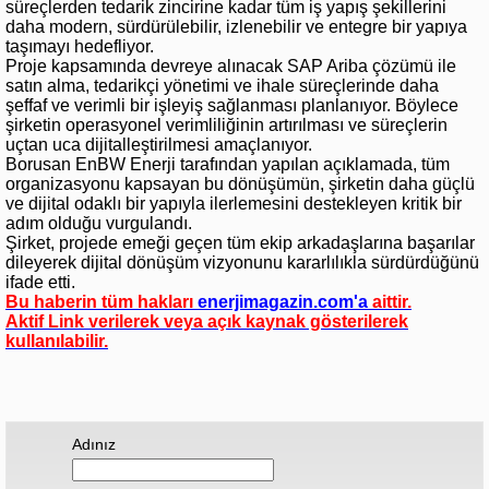
süreçlerden tedarik zincirine kadar tüm iş yapış şekillerini
daha modern, sürdürülebilir, izlenebilir ve entegre bir yapıya
taşımayı hedefliyor.
Proje kapsamında devreye alınacak SAP Ariba çözümü ile
satın alma, tedarikçi yönetimi ve ihale süreçlerinde daha
şeffaf ve verimli bir işleyiş sağlanması planlanıyor. Böylece
şirketin operasyonel verimliliğinin artırılması ve süreçlerin
uçtan uca dijitalleştirilmesi amaçlanıyor.
Borusan EnBW Enerji tarafından yapılan açıklamada, tüm
organizasyonu kapsayan bu dönüşümün, şirketin daha güçlü
ve dijital odaklı bir yapıyla ilerlemesini destekleyen kritik bir
adım olduğu vurgulandı.
Şirket, projede emeği geçen tüm ekip arkadaşlarına başarılar
dileyerek dijital dönüşüm vizyonunu kararlılıkla sürdürdüğünü
ifade etti.
Bu haberin tüm hakları
enerjimagazin.com
'a
aittir.
Aktif Link verilerek veya açık kaynak gösterilerek
kullanılabilir.
Adınız